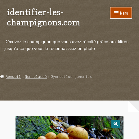
identifier-les-
Aller
Aller
Menu
à
au
champignons.com
la
contenu
navigation
Ouvrir
Espèces de champignons
le
Décrivez le champignon que vous avez récolté grâce aux filtres
menu
Ouvrir
Actualités
jusqu'à ce que vous le reconnaissiez en photo.
enfant
le
menu
Ouvrir
Poussées en temps réel
enfant
le
menu
Ouvrir
Echanges et contacts
Accueil
Non classé
Gymnopilus junonius
enfant
le
menu
Ouvrir
Mycologie
enfant
le
menu
enfant