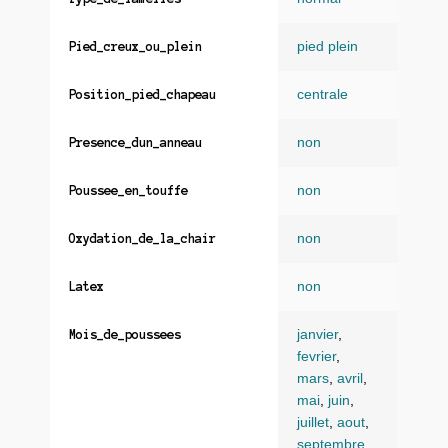
pied plein
Pied_creux_ou_plein
centrale
Position_pied_chapeau
non
Presence_dun_anneau
non
Poussee_en_touffe
non
Oxydation_de_la_chair
non
Latex
janvier
,
Mois_de_poussees
fevrier
,
mars
,
avril
,
mai
,
juin
,
juillet
,
aout
,
septembre
,