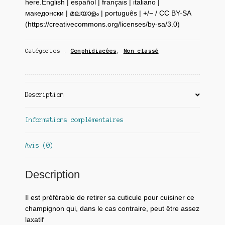
here.English | español | français | italiano |
македонски | മലയാളം | português | +/− / CC BY-SA
(https://creativecommons.org/licenses/by-sa/3.0)
Catégories :
Gomphidiacées
,
Non classé
Description
Informations complémentaires
Avis (0)
Description
Il est préférable de retirer sa cuticule pour cuisiner ce
champignon qui, dans le cas contraire, peut être assez
laxatif