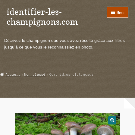
identifier-les-
Aller
Aller
Menu
à
au
champignons.com
la
contenu
navigation
Ouvrir
Espèces de champignons
le
Décrivez le champignon que vous avez récolté grâce aux filtres
menu
Ouvrir
Actualités
jusqu'à ce que vous le reconnaissiez en photo.
enfant
le
menu
Ouvrir
Poussées en temps réel
enfant
le
menu
Ouvrir
Echanges et contacts
Accueil
Non classé
Gomphidius glutinosus
enfant
le
menu
Ouvrir
Mycologie
enfant
le
menu
enfant