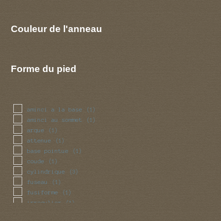
Couleur de l'anneau
Forme du pied
aminci a la base
(1)
aminci au sommet
(1)
arque
(1)
attenue
(1)
base pointue
(1)
coude
(1)
cylindrique
(3)
fuseau
(1)
fusiforme
(1)
irregulier
(1)
obese
(1)