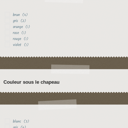
brun
(4)
gris
(2)
orange
(1)
rose
(1)
rouge
(1)
violet
(1)
Couleur sous le chapeau
blanc
(3)
gris
(4)