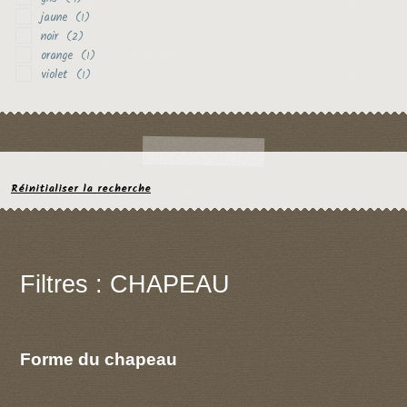
jaune
(1)
noir
(2)
orange
(1)
violet
(1)
Réinitialiser la recherche
Filtres : CHAPEAU
Forme du chapeau