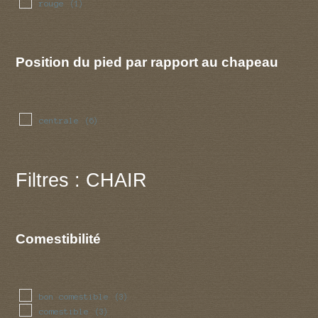
rouge
(1)
Position du pied par rapport au chapeau
centrale
(6)
Filtres : CHAIR
Comestibilité
bon comestible
(3)
comestible
(3)