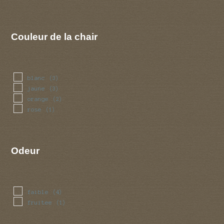
Couleur de la chair
blanc
(3)
jaune
(3)
orange
(2)
rose
(1)
Odeur
faible
(4)
fruitee
(1)