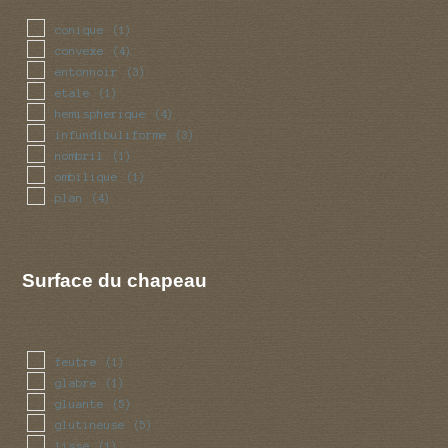
conique
(1)
convexe
(4)
entonnoir
(3)
etale
(1)
hemispherique
(4)
infundibuliforme
(3)
nombril
(1)
ombilique
(1)
plan
(4)
Surface du chapeau
feutre
(1)
glabre
(1)
gluante
(5)
glutineuse
(5)
lisse
(1)