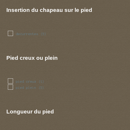
renfle
(1)
sinueux
(1)
Insertion du chapeau sur le pied
torsade
(1)
trapu
(1)
tubulaire
(3)
ventru
(1)
decurrentes
(5)
Pied creux ou plein
pied creux
(1)
pied plein
(5)
Longueur du pied