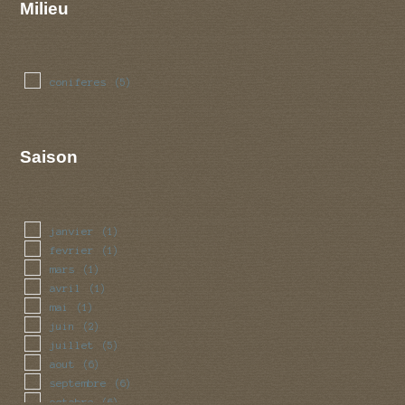
Milieu
coniferes
(5)
Saison
janvier
(1)
fevrier
(1)
mars
(1)
avril
(1)
mai
(1)
juin
(2)
juillet
(5)
aout
(6)
septembre
(6)
octobre
(6)