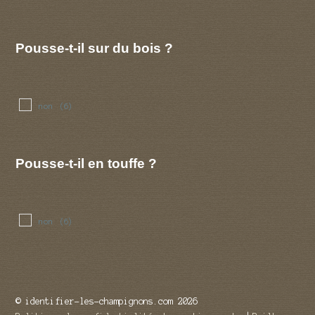
novembre
(1)
decembre
(1)
Pousse-t-il sur du bois ?
non
(6)
Pousse-t-il en touffe ?
non
(6)
© identifier-les-champignons.com 2026