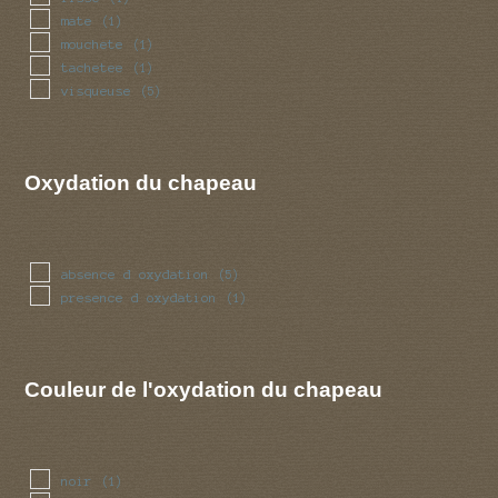
mate
(1)
mouchete
(1)
tachetee
(1)
visqueuse
(5)
Oxydation du chapeau
absence d oxydation
(5)
presence d oxydation
(1)
Couleur de l'oxydation du chapeau
noir
(1)