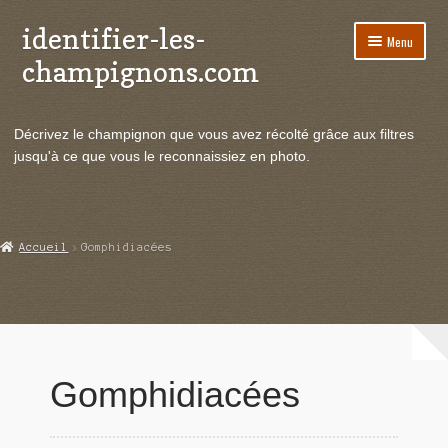
identifier-les-
Aller
Aller
Menu
à
au
champignons.com
la
contenu
navigation
Ouvrir
Espèces de champignons
le
Décrivez le champignon que vous avez récolté grâce aux filtres
menu
Ouvrir
Actualités
jusqu'à ce que vous le reconnaissiez en photo.
enfant
le
menu
Ouvrir
Poussées en temps réel
enfant
le
menu
Ouvrir
Echanges et contacts
Accueil
Gomphidiacées
enfant
le
menu
Ouvrir
Mycologie
enfant
le
menu
enfant
Gomphidiacées