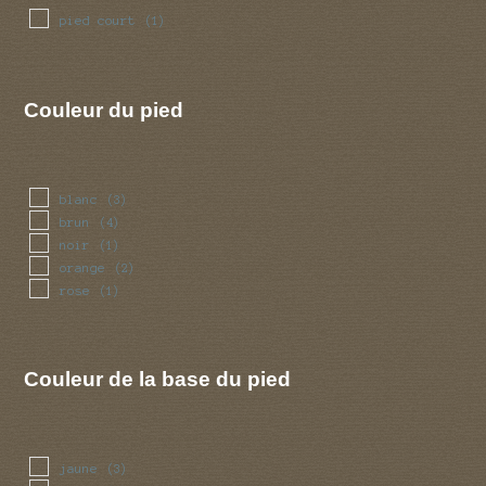
pied court
(1)
Couleur du pied
blanc
(3)
brun
(4)
noir
(1)
orange
(2)
rose
(1)
Couleur de la base du pied
jaune
(3)