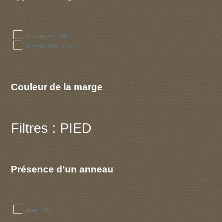
enroulee
(4)
involutee
(4)
Couleur de la marge
Filtres : PIED
Présence d'un anneau
non
(6)