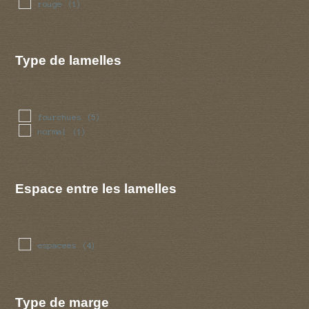
rouge
(1)
Type de lamelles
fourchues
(5)
normal
(1)
Espace entre les lamelles
espacees
(4)
Type de marge