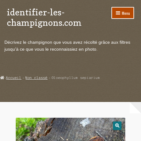
identifier-les-
Aller
Aller
Menu
à
au
champignons.com
la
contenu
navigation
Ouvrir
Espèces de champignons
le
Décrivez le champignon que vous avez récolté grâce aux filtres
menu
Ouvrir
Actualités
jusqu'à ce que vous le reconnaissiez en photo.
enfant
le
menu
Ouvrir
Poussées en temps réel
enfant
le
menu
Ouvrir
Echanges et contacts
Accueil
Non classé
Gloeophyllum sepiarium
enfant
le
menu
Ouvrir
Mycologie
enfant
le
menu
enfant