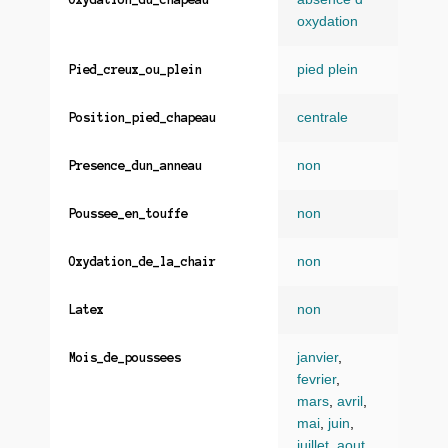
oxydation
pied plein
Pied_creux_ou_plein
centrale
Position_pied_chapeau
non
Presence_dun_anneau
non
Poussee_en_touffe
non
Oxydation_de_la_chair
non
Latex
janvier
,
Mois_de_poussees
fevrier
,
mars
,
avril
,
mai
,
juin
,
juillet
,
aout
,