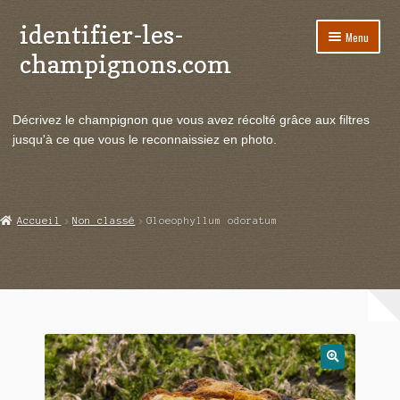
identifier-les-
Aller
Aller
Menu
à
au
champignons.com
la
contenu
navigation
Ouvrir
Espèces de champignons
le
Décrivez le champignon que vous avez récolté grâce aux filtres
menu
Ouvrir
Actualités
jusqu'à ce que vous le reconnaissiez en photo.
enfant
le
menu
Ouvrir
Poussées en temps réel
enfant
le
menu
Ouvrir
Echanges et contacts
Accueil
Non classé
Gloeophyllum odoratum
enfant
le
menu
Ouvrir
Mycologie
enfant
le
menu
enfant