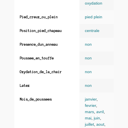
oxydation
pied plein
Pied_creux_ou_plein
centrale
Position_pied_chapeau
non
Presence_dun_anneau
non
Poussee_en_touffe
non
Oxydation_de_la_chair
non
Latex
janvier
,
Mois_de_poussees
fevrier
,
mars
,
avril
,
mai
,
juin
,
juillet
,
aout
,