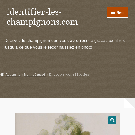
identifier-les-
Aller
Aller
Menu
à
au
champignons.com
la
contenu
navigation
Ouvrir
Espèces de champignons
le
Décrivez le champignon que vous avez récolté grâce aux filtres
menu
Ouvrir
Actualités
jusqu'à ce que vous le reconnaissiez en photo.
enfant
le
menu
Ouvrir
Poussées en temps réel
enfant
le
menu
Ouvrir
Echanges et contacts
Accueil
Non classé
Dryodon coralloides
enfant
le
menu
Ouvrir
Mycologie
enfant
le
menu
enfant