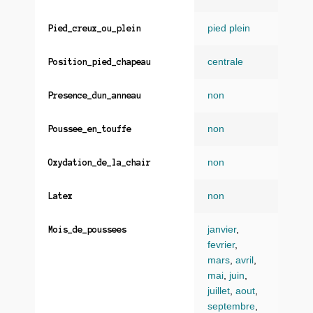
pied plein
Pied_creux_ou_plein
centrale
Position_pied_chapeau
non
Presence_dun_anneau
non
Poussee_en_touffe
non
Oxydation_de_la_chair
non
Latex
janvier
,
Mois_de_poussees
fevrier
,
mars
,
avril
,
mai
,
juin
,
juillet
,
aout
,
septembre
,