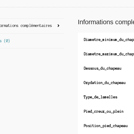
Informations compl
ormations complémentaires
Diametre_minimum_du_chap
s (0)
Diametre_maximum_du_chap
Dessous_du_chapeau
Oxydation_du_chapeau
Type_de_lamelles
Pied_creux_ou_plein
Position_pied_chapeau