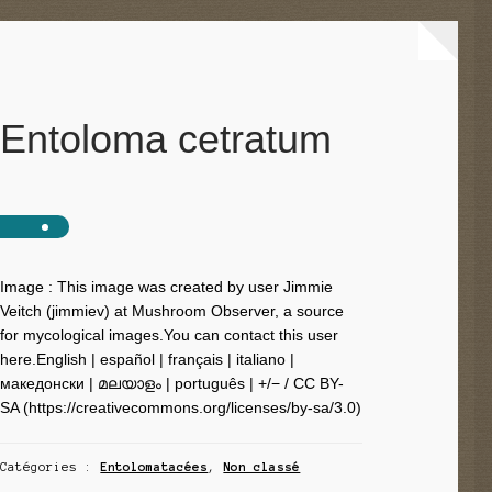
Entoloma cetratum
Image : This image was created by user Jimmie
Veitch (jimmiev) at Mushroom Observer, a source
for mycological images.You can contact this user
here.English | español | français | italiano |
македонски | മലയാളം | português | +/− / CC BY-
SA (https://creativecommons.org/licenses/by-sa/3.0)
Catégories :
Entolomatacées
,
Non classé