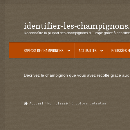
identifier-les-champignons
Aller
Aller
à
au
Reconnaître la plupart des champignons d'Europe grâce à des filtre
la
contenu
navigation
ESPÈCES DE CHAMPIGNONS
ACTUALITÉS
POUSSÉES E
Décrivez le champignon que vous avez récolté grâce aux f
Accueil
Non classé
Entoloma cetratum