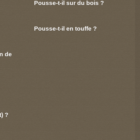
Pousse-t-il sur du bois ?
Pousse-t-il en touffe ?
n de
t) ?