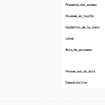
Presence_dun_anneau
Poussee_en_touffe
Oxydation_de_la_chair
Latex
Mois_de_poussees
Pousse_sur_du_bois
Comestibilite