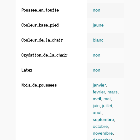
non
Poussee_en_touffe
jaune
Couleur_base_pied
blanc
Couleur_de_la_chair
non
Oxydation_de_la_chair
non
Latex
janvier
,
Mois_de_poussees
fevrier
,
mars
,
avril
,
mai
,
juin
,
juillet
,
aout
,
septembre
,
octobre
,
novembre
,