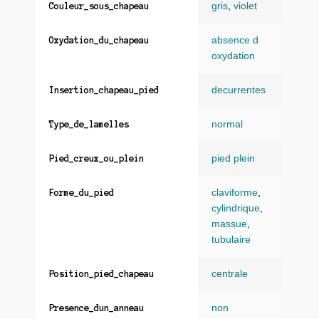
gris
,
violet
Couleur_sous_chapeau
absence d
Oxydation_du_chapeau
oxydation
decurrentes
Insertion_chapeau_pied
normal
Type_de_lamelles
pied plein
Pied_creux_ou_plein
claviforme
,
Forme_du_pied
cylindrique
,
massue
,
tubulaire
centrale
Position_pied_chapeau
non
Presence_dun_anneau