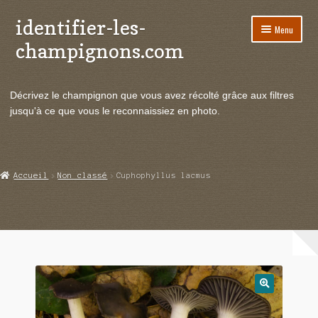
identifier-les-
Aller
Aller
Menu
à
au
champignons.com
la
contenu
navigation
Ouvrir
Espèces de champignons
le
Décrivez le champignon que vous avez récolté grâce aux filtres
menu
Ouvrir
Actualités
jusqu'à ce que vous le reconnaissiez en photo.
enfant
le
menu
Ouvrir
Poussées en temps réel
enfant
le
menu
Ouvrir
Echanges et contacts
Accueil
Non classé
Cuphophyllus lacmus
enfant
le
menu
Ouvrir
Mycologie
enfant
le
menu
enfant