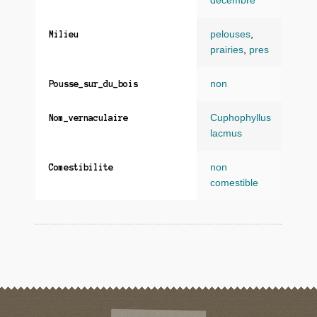
decembre
pelouses
,
Milieu
prairies
,
pres
non
Pousse_sur_du_bois
Cuphophyllus
Nom_vernaculaire
lacmus
non
Comestibilite
comestible