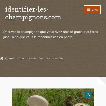
identifier-les-
Aller
Aller
Menu
à
au
champignons.com
la
contenu
navigation
Ouvrir
Espèces de champignons
le
Décrivez le champignon que vous avez récolté grâce aux filtres
menu
Ouvrir
Actualités
jusqu'à ce que vous le reconnaissiez en photo.
enfant
le
menu
Ouvrir
Poussées en temps réel
enfant
le
menu
Ouvrir
Echanges et contacts
Accueil
Non classé
Amanita ovoidea
enfant
le
menu
Ouvrir
Mycologie
enfant
le
menu
enfant