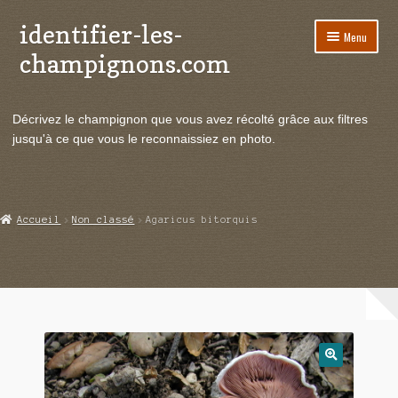
identifier-les-
Aller
Aller
Menu
à
au
champignons.com
la
contenu
navigation
Ouvrir
Espèces de champignons
le
Décrivez le champignon que vous avez récolté grâce aux filtres
menu
Ouvrir
Actualités
jusqu'à ce que vous le reconnaissiez en photo.
enfant
le
menu
Ouvrir
Poussées en temps réel
enfant
le
menu
Ouvrir
Echanges et contacts
Accueil
Non classé
Agaricus bitorquis
enfant
le
menu
Ouvrir
Mycologie
enfant
le
menu
enfant