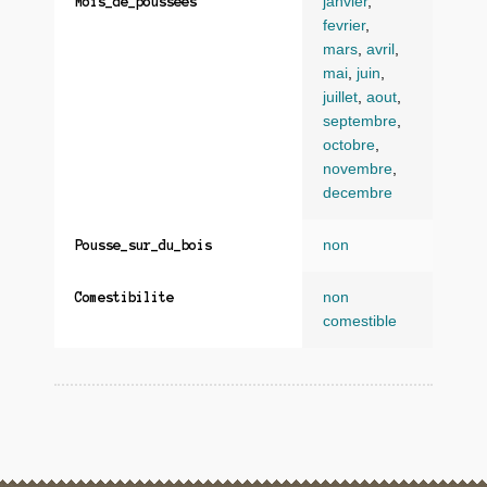
janvier
,
Mois_de_poussees
fevrier
,
mars
,
avril
,
mai
,
juin
,
juillet
,
aout
,
septembre
,
octobre
,
novembre
,
decembre
non
Pousse_sur_du_bois
non
Comestibilite
comestible