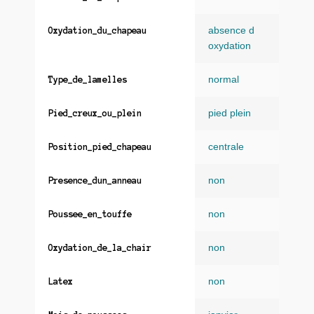
absence d
Oxydation_du_chapeau
oxydation
normal
Type_de_lamelles
pied plein
Pied_creux_ou_plein
centrale
Position_pied_chapeau
non
Presence_dun_anneau
non
Poussee_en_touffe
non
Oxydation_de_la_chair
non
Latex