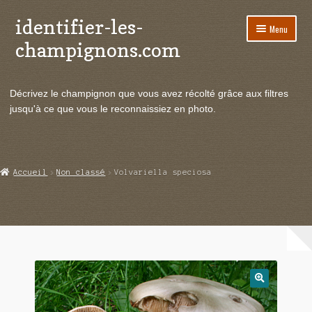
identifier-les-
Aller
Aller
Menu
à
au
champignons.com
la
contenu
navigation
Ouvrir
Espèces de champignons
le
Décrivez le champignon que vous avez récolté grâce aux filtres
menu
Ouvrir
Actualités
jusqu'à ce que vous le reconnaissiez en photo.
enfant
le
menu
Ouvrir
Poussées en temps réel
enfant
le
menu
Ouvrir
Echanges et contacts
Accueil
Non classé
Volvariella speciosa
enfant
le
menu
Ouvrir
Mycologie
enfant
le
menu
enfant