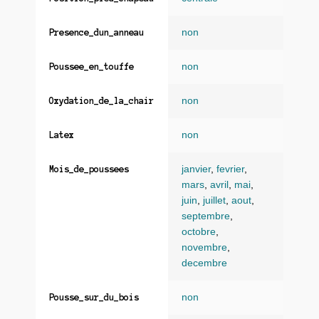
non
Presence_dun_anneau
non
Poussee_en_touffe
non
Oxydation_de_la_chair
non
Latex
janvier
,
fevrier
,
Mois_de_poussees
mars
,
avril
,
mai
,
juin
,
juillet
,
aout
,
septembre
,
octobre
,
novembre
,
decembre
non
Pousse_sur_du_bois