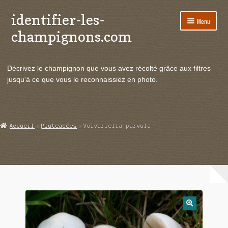
identifier-les-
Aller
Aller
Menu
à
au
champignons.com
la
contenu
navigation
Ouvrir
Espèces de champignons
le
Décrivez le champignon que vous avez récolté grâce aux filtres
menu
Ouvrir
Actualités
jusqu'à ce que vous le reconnaissiez en photo.
enfant
le
menu
Ouvrir
Poussées en temps réel
enfant
le
menu
Ouvrir
Echanges et contacts
Accueil
Pluteacées
Volvariella parvula
enfant
le
menu
Ouvrir
Mycologie
enfant
le
menu
enfant