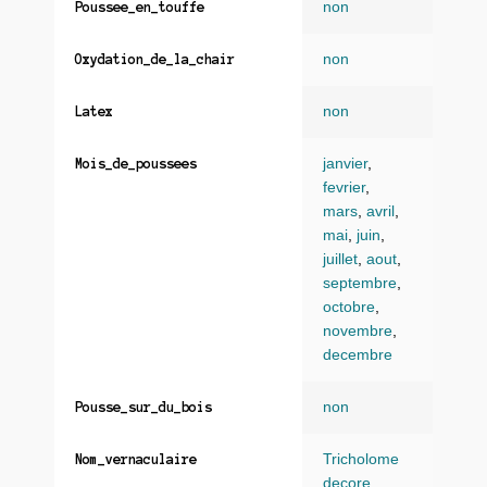
non
Poussee_en_touffe
non
Oxydation_de_la_chair
non
Latex
janvier
,
Mois_de_poussees
fevrier
,
mars
,
avril
,
mai
,
juin
,
juillet
,
aout
,
septembre
,
octobre
,
novembre
,
decembre
non
Pousse_sur_du_bois
Tricholome
Nom_vernaculaire
decore