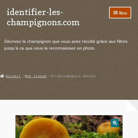
identifier-les-
Aller
Aller
Menu
à
au
champignons.com
la
contenu
navigation
Ouvrir
Espèces de champignons
le
Décrivez le champignon que vous avez récolté grâce aux filtres
menu
Ouvrir
Actualités
jusqu'à ce que vous le reconnaissiez en photo.
enfant
le
menu
Ouvrir
Poussées en temps réel
enfant
le
menu
Ouvrir
Echanges et contacts
Accueil
Non classé
Tricholomopsis decora
enfant
le
menu
Ouvrir
Mycologie
enfant
le
menu
enfant