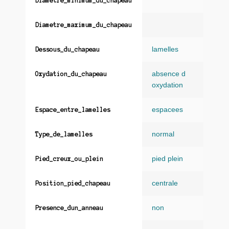
Diametre_minimum_du_chapeau
Diametre_maximum_du_chapeau
lamelles
Dessous_du_chapeau
absence d
Oxydation_du_chapeau
oxydation
espacees
Espace_entre_lamelles
normal
Type_de_lamelles
pied plein
Pied_creux_ou_plein
centrale
Position_pied_chapeau
non
Presence_dun_anneau