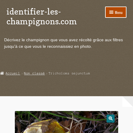
identifier-les-
Aller
Aller
Menu
à
au
champignons.com
la
contenu
navigation
Ouvrir
Espèces de champignons
le
Décrivez le champignon que vous avez récolté grâce aux filtres
menu
Ouvrir
Actualités
jusqu'à ce que vous le reconnaissiez en photo.
enfant
le
menu
Ouvrir
Poussées en temps réel
enfant
le
menu
Ouvrir
Echanges et contacts
Accueil
Non classé
Tricholoma sejunctum
enfant
le
menu
Ouvrir
Mycologie
enfant
le
menu
enfant