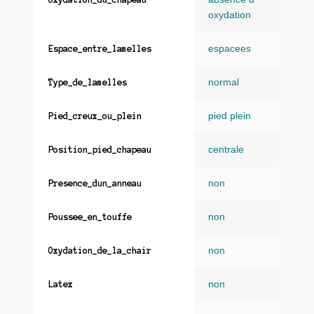
oxydation
espacees
Espace_entre_lamelles
normal
Type_de_lamelles
pied plein
Pied_creux_ou_plein
centrale
Position_pied_chapeau
non
Presence_dun_anneau
non
Poussee_en_touffe
non
Oxydation_de_la_chair
non
Latex