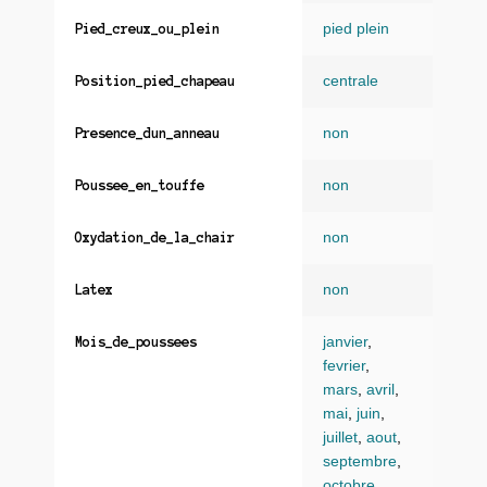
pied plein
Pied_creux_ou_plein
centrale
Position_pied_chapeau
non
Presence_dun_anneau
non
Poussee_en_touffe
non
Oxydation_de_la_chair
non
Latex
janvier
,
Mois_de_poussees
fevrier
,
mars
,
avril
,
mai
,
juin
,
juillet
,
aout
,
septembre
,
octobre
,