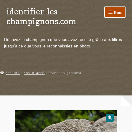
identifier-les-
Aller
Aller
Menu
à
au
champignons.com
la
contenu
navigation
Ouvrir
Espèces de champignons
le
Décrivez le champignon que vous avez récolté grâce aux filtres
menu
Ouvrir
Actualités
jusqu'à ce que vous le reconnaissiez en photo.
enfant
le
menu
Ouvrir
Poussées en temps réel
enfant
le
menu
Ouvrir
Echanges et contacts
Accueil
Non classé
Trametes gibbosa
enfant
le
menu
Ouvrir
Mycologie
enfant
le
menu
enfant