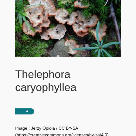
Thelephora
caryophyllea
Image : Jerzy Opioła / CC BY-SA
(https://creativecommons.org/licenses/by-sa/4.0)