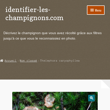
identifier-les-
Aller
Aller
Menu
à
au
champignons.com
la
contenu
navigation
Ouvrir
Espèces de champignons
le
Décrivez le champignon que vous avez récolté grâce aux filtres
menu
Ouvrir
Actualités
jusqu'à ce que vous le reconnaissiez en photo.
enfant
le
menu
Ouvrir
Poussées en temps réel
enfant
le
menu
Ouvrir
Echanges et contacts
Accueil
Non classé
Thelephora caryophyllea
enfant
le
menu
Ouvrir
Mycologie
enfant
le
menu
enfant