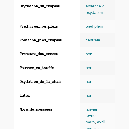
absence d
Oxydation_du_chapeau
oxydation
pied plein
Pied_creux_ou_plein
centrale
Position_pied_chapeau
non
Presence_dun_anneau
non
Poussee_en_touffe
non
Oxydation_de_la_chair
non
Latex
janvier
,
Mois_de_poussees
fevrier
,
mars
,
avril
,
mai
,
juin
,