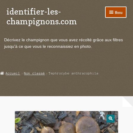
identifier-les-
Aller
Aller
Menu
à
au
champignons.com
la
contenu
navigation
Ouvrir
Espèces de champignons
le
Décrivez le champignon que vous avez récolté grâce aux filtres
menu
Ouvrir
Actualités
jusqu'à ce que vous le reconnaissiez en photo.
enfant
le
menu
Ouvrir
Poussées en temps réel
enfant
le
menu
Ouvrir
Echanges et contacts
Accueil
Non classé
Tephrocybe anthracophila
enfant
le
menu
Ouvrir
Mycologie
enfant
le
menu
enfant