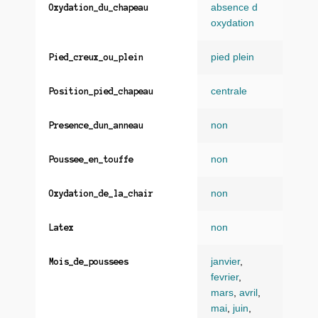
absence d
Oxydation_du_chapeau
oxydation
pied plein
Pied_creux_ou_plein
centrale
Position_pied_chapeau
non
Presence_dun_anneau
non
Poussee_en_touffe
non
Oxydation_de_la_chair
non
Latex
janvier
,
Mois_de_poussees
fevrier
,
mars
,
avril
,
mai
,
juin
,