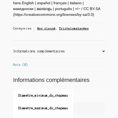
here.English | español | français | italiano |
македонски | മലയാളം | português | +/− / CC BY-SA
(https://creativecommons.org/licenses/by-sa/3.0)
Catégories :
Non classé
,
Tricholomatacées
Informations complémentaires
Avis (0)
Informations complémentaires
Diametre_minimum_du_chapeau
Diametre_maximum_du_chapeau