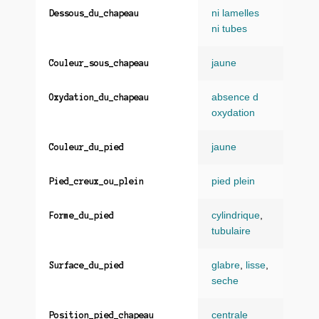
ni lamelles
Dessous_du_chapeau
ni tubes
jaune
Couleur_sous_chapeau
absence d
Oxydation_du_chapeau
oxydation
jaune
Couleur_du_pied
pied plein
Pied_creux_ou_plein
cylindrique
,
Forme_du_pied
tubulaire
glabre
,
lisse
,
Surface_du_pied
seche
centrale
Position_pied_chapeau