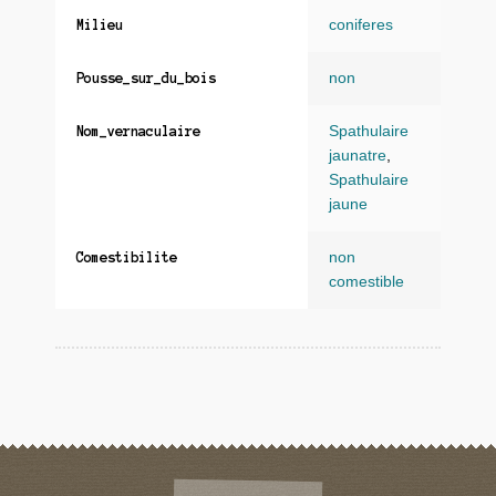
coniferes
Milieu
non
Pousse_sur_du_bois
Spathulaire
Nom_vernaculaire
jaunatre
,
Spathulaire
jaune
non
Comestibilite
comestible