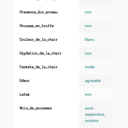
non
Presence_dun_anneau
non
Poussee_en_touffe
blanc
Couleur_de_la_chair
non
Oxydation_de_la_chair
molle
Fermete_de_la_chair
agreable
Odeur
non
Latex
aout
,
Mois_de_poussees
septembre
,
octobre