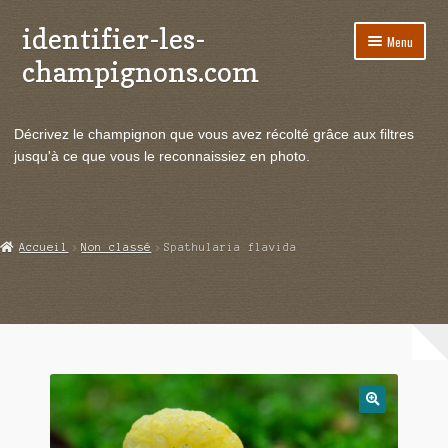
identifier-les-
Aller
Aller
Menu
à
au
champignons.com
la
contenu
navigation
Ouvrir
Espèces de champignons
le
Décrivez le champignon que vous avez récolté grâce aux filtres
menu
Ouvrir
Actualités
jusqu'à ce que vous le reconnaissiez en photo.
enfant
le
menu
Ouvrir
Poussées en temps réel
enfant
le
menu
Ouvrir
Echanges et contacts
Accueil
Non classé
Spathularia flavida
enfant
le
menu
Ouvrir
Mycologie
enfant
le
menu
enfant