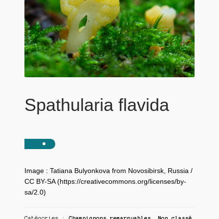
Spathularia flavida
Image : Tatiana Bulyonkova from Novosibirsk, Russia /
CC BY-SA (https://creativecommons.org/licenses/by-
sa/2.0)
Catégories :
Champignons remarquables
,
Non classé