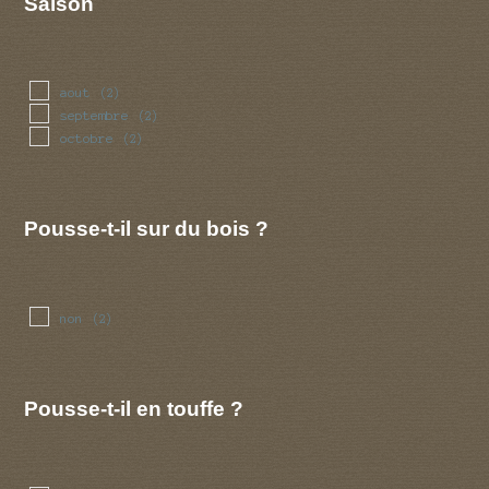
Saison
aout
(2)
septembre
(2)
octobre
(2)
Pousse-t-il sur du bois ?
non
(2)
Pousse-t-il en touffe ?