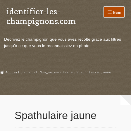
identifier-les-
Aller
Aller
Menu
à
au
champignons.com
la
contenu
navigation
Ouvrir
Espèces de champignons
le
Décrivez le champignon que vous avez récolté grâce aux filtres
menu
Ouvrir
Actualités
jusqu'à ce que vous le reconnaissiez en photo.
enfant
le
menu
Ouvrir
Poussées en temps réel
enfant
le
menu
Ouvrir
Echanges et contacts
Accueil
Produit Nom_vernaculaire
Spathulaire jaune
enfant
le
menu
Ouvrir
Mycologie
enfant
le
menu
enfant
Spathulaire jaune