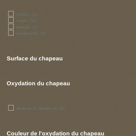
corail
(1)
coupe
(1)
eponge
(1)
receptacle
(1)
Surface du chapeau
Oxydation du chapeau
absence d oxydation
(2)
Couleur de l'oxydation du chapeau