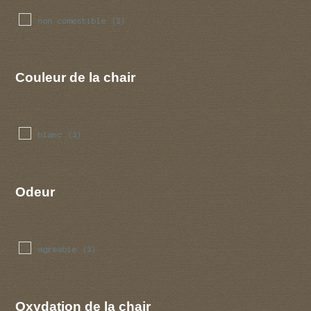
non comestible
(2)
Couleur de la chair
blanc
(2)
Odeur
agreable
(2)
Oxydation de la chair