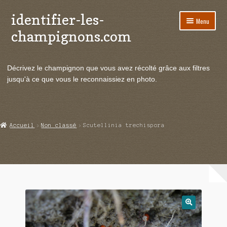
identifier-les-
Aller
Aller
Menu
à
au
champignons.com
la
contenu
navigation
Ouvrir
Espèces de champignons
le
Décrivez le champignon que vous avez récolté grâce aux filtres
menu
Ouvrir
Actualités
jusqu'à ce que vous le reconnaissiez en photo.
enfant
le
menu
Ouvrir
Poussées en temps réel
enfant
le
menu
Ouvrir
Echanges et contacts
Accueil
Non classé
Scutellinia trechispora
enfant
le
menu
Ouvrir
Mycologie
enfant
le
menu
enfant