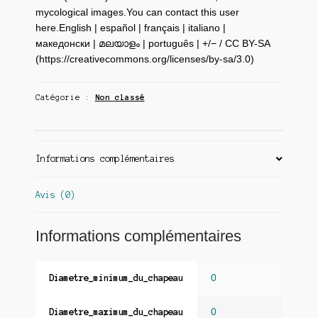
mycological images.You can contact this user
here.English | español | français | italiano |
македонски | മലയാളം | português | +/− / CC BY-SA
(https://creativecommons.org/licenses/by-sa/3.0)
Catégorie :
Non classé
Informations complémentaires
Avis (0)
Informations complémentaires
0
Diametre_minimum_du_chapeau
0
Diametre_maximum_du_chapeau