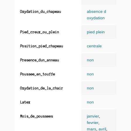
absence d
Oxydation_du_chapeau
oxydation
pied plein
Pied_creux_ou_plein
centrale
Position_pied_chapeau
non
Presence_dun_anneau
non
Poussee_en_touffe
non
Oxydation_de_la_chair
non
Latex
janvier
,
Mois_de_poussees
fevrier
,
mars
,
avril
,