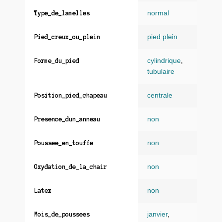
normal
Type_de_lamelles
pied plein
Pied_creux_ou_plein
cylindrique
,
Forme_du_pied
tubulaire
centrale
Position_pied_chapeau
non
Presence_dun_anneau
non
Poussee_en_touffe
non
Oxydation_de_la_chair
non
Latex
janvier
,
Mois_de_poussees