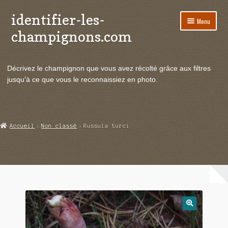
identifier-les-
Aller
Aller
Menu
à
au
champignons.com
la
contenu
navigation
Ouvrir
Espèces de champignons
le
Décrivez le champignon que vous avez récolté grâce aux filtres
menu
Ouvrir
Actualités
jusqu'à ce que vous le reconnaissiez en photo.
enfant
le
menu
Ouvrir
Poussées en temps réel
enfant
le
menu
Ouvrir
Echanges et contacts
Accueil
Non classé
Russula turci
enfant
le
menu
Ouvrir
Mycologie
enfant
le
menu
enfant