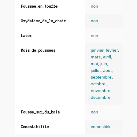
non
Poussee_en_touffe
non
Oxydation_de_la_chair
non
Latex
janvier
,
fevrier
,
Mois_de_poussees
mars
,
avril
,
mai
,
juin
,
juillet
,
aout
,
septembre
,
octobre
,
novembre
,
decembre
non
Pousse_sur_du_bois
comestible
Comestibilite