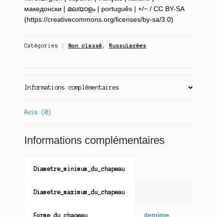
македонски | മലയാളം | português | +/− / CC BY-SA
(https://creativecommons.org/licenses/by-sa/3.0)
Catégories :
Non classé
,
Russulacées
Informations complémentaires
Avis (0)
Informations complémentaires
Diametre_minimum_du_chapeau
Diametre_maximum_du_chapeau
deprime
,
Forme_du_chapeau