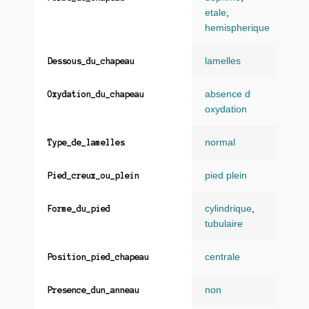
etale
,
hemispherique
lamelles
Dessous_du_chapeau
absence d
Oxydation_du_chapeau
oxydation
normal
Type_de_lamelles
pied plein
Pied_creux_ou_plein
cylindrique
,
Forme_du_pied
tubulaire
centrale
Position_pied_chapeau
non
Presence_dun_anneau