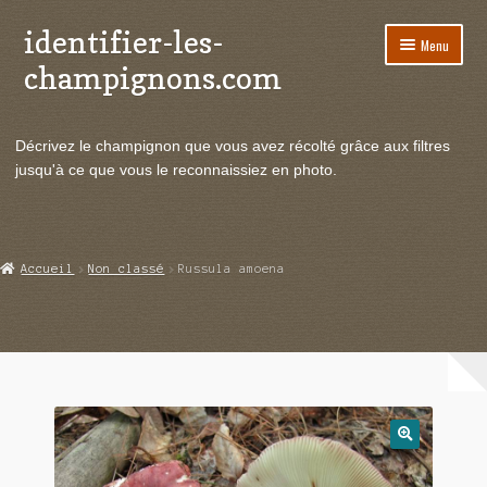
identifier-les-
Aller
Aller
Menu
à
au
champignons.com
la
contenu
navigation
Ouvrir
Espèces de champignons
le
Décrivez le champignon que vous avez récolté grâce aux filtres
menu
Ouvrir
Actualités
jusqu'à ce que vous le reconnaissiez en photo.
enfant
le
menu
Ouvrir
Poussées en temps réel
enfant
le
menu
Ouvrir
Echanges et contacts
Accueil
Non classé
Russula amoena
enfant
le
menu
Ouvrir
Mycologie
enfant
le
menu
enfant