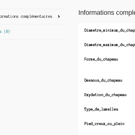
Informations compl
ormations complémentaires
Diametre_minimum_du_chap
s (0)
Diametre_maximum_du_chap
Forme_du_chapeau
Dessous_du_chapeau
Oxydation_du_chapeau
Type_de_lamelles
Pied_creux_ou_plein