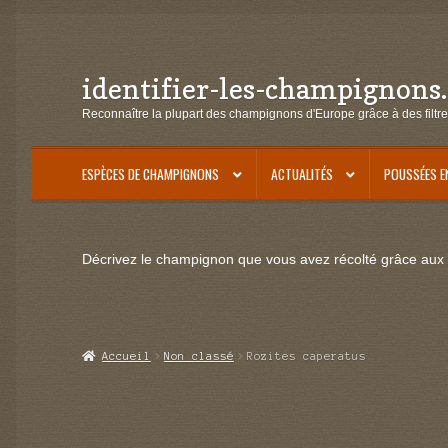
identifier-les-champignons
Aller
Aller
à
au
Reconnaître la plupart des champignons d'Europe grâce à des filtre
la
contenu
navigation
ESPÈCES DE CHAMPIGNONS
ACTUALITÉS
POUSSÉES E
Décrivez le champignon que vous avez récolté grâce aux f
Accueil
Non classé
Rozites caperatus