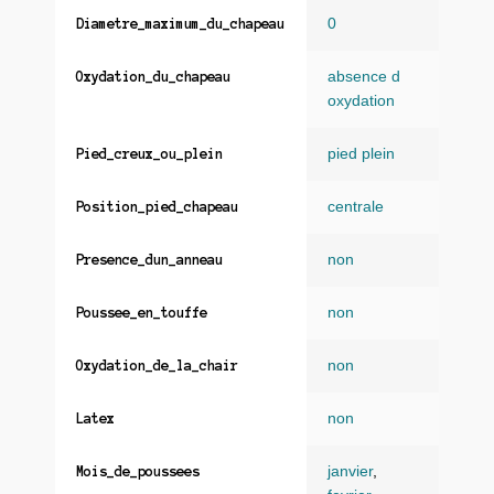
0
Diametre_maximum_du_chapeau
absence d
Oxydation_du_chapeau
oxydation
pied plein
Pied_creux_ou_plein
centrale
Position_pied_chapeau
non
Presence_dun_anneau
non
Poussee_en_touffe
non
Oxydation_de_la_chair
non
Latex
janvier
,
Mois_de_poussees