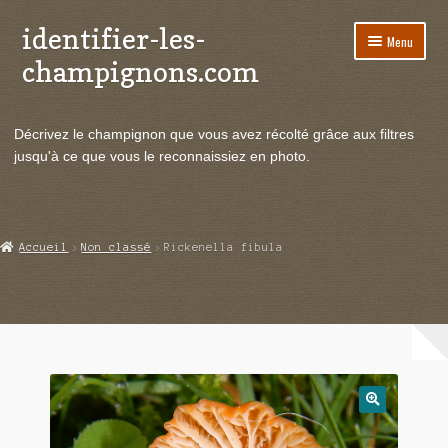
identifier-les-
Aller
Aller
Menu
à
au
champignons.com
la
contenu
navigation
Ouvrir
Espèces de champignons
le
Décrivez le champignon que vous avez récolté grâce aux filtres
menu
Ouvrir
Actualités
jusqu'à ce que vous le reconnaissiez en photo.
enfant
le
menu
Ouvrir
Poussées en temps réel
enfant
le
menu
Ouvrir
Echanges et contacts
Accueil
Non classé
Rickenella fibula
enfant
le
menu
Ouvrir
Mycologie
enfant
le
menu
enfant