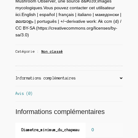
Mushroom Observer, une source d&#039;images
mycologiques.Vous pouvez contacter cet utilisateur
iici.English | español | français | italiano | македонски |
മലയാളം | português | +/−derivative work: Ak ccm (d) /
CC BY-SA (https://creativecommons.org/licenses/by-
sa/3.0)
Catégorie :
Non classé
Informations complémentaires
Avis (0)
Informations complémentaires
0
Diametre_minimum_du_chapeau