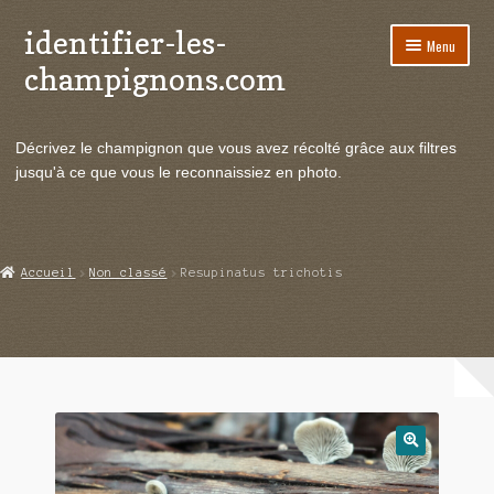
identifier-les-
Aller
Aller
Menu
à
au
champignons.com
la
contenu
navigation
Ouvrir
Espèces de champignons
le
Décrivez le champignon que vous avez récolté grâce aux filtres
menu
Ouvrir
Actualités
jusqu'à ce que vous le reconnaissiez en photo.
enfant
le
menu
Ouvrir
Poussées en temps réel
enfant
le
menu
Ouvrir
Echanges et contacts
Accueil
Non classé
Resupinatus trichotis
enfant
le
menu
Ouvrir
Mycologie
enfant
le
menu
enfant