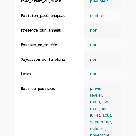
pied plein
Pied_creux_ou_plein
centrale
Position_pied_chapeau
non
Presence_dun_anneau
non
Poussee_en_touffe
non
Oxydation_de_la_chair
non
Latex
janvier
,
Mois_de_poussees
fevrier
,
mars
,
avril
,
mai
,
juin
,
juillet
,
aout
,
septembre
,
octobre
,
novembre
,