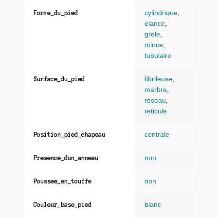
cylindrique
,
Forme_du_pied
elance
,
grele
,
mince
,
tubulaire
fibrileuse
,
Surface_du_pied
marbre
,
reseau
,
reticule
centrale
Position_pied_chapeau
non
Presence_dun_anneau
non
Poussee_en_touffe
blanc
Couleur_base_pied