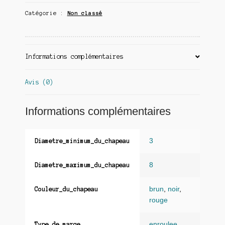
Catégorie :
Non classé
Informations complémentaires
Avis (0)
Informations complémentaires
3
Diametre_minimum_du_chapeau
8
Diametre_maximum_du_chapeau
brun
,
noir
,
Couleur_du_chapeau
rouge
enroulee
,
Type_de_marge