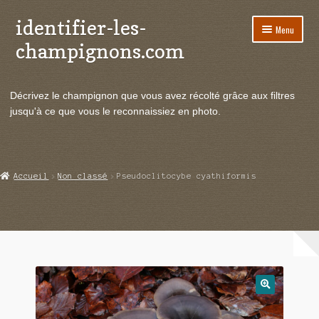
identifier-les-
Aller
Aller
Menu
à
au
champignons.com
la
contenu
navigation
Ouvrir
Espèces de champignons
le
Décrivez le champignon que vous avez récolté grâce aux filtres
menu
Ouvrir
Actualités
jusqu'à ce que vous le reconnaissiez en photo.
enfant
le
menu
Ouvrir
Poussées en temps réel
enfant
le
menu
Ouvrir
Echanges et contacts
Accueil
Non classé
Pseudoclitocybe cyathiformis
enfant
le
menu
Ouvrir
Mycologie
enfant
le
menu
enfant