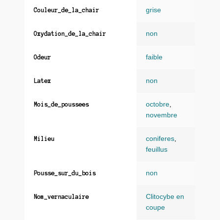
grise
Couleur_de_la_chair
non
Oxydation_de_la_chair
faible
Odeur
non
Latex
octobre
,
Mois_de_poussees
novembre
coniferes
,
Milieu
feuillus
non
Pousse_sur_du_bois
Clitocybe en
Nom_vernaculaire
coupe