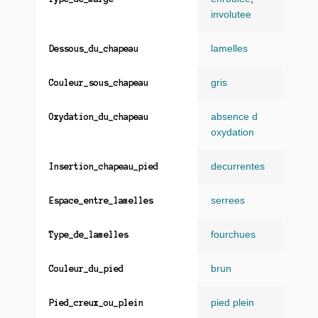
involutee
lamelles
Dessous_du_chapeau
gris
Couleur_sous_chapeau
absence d
Oxydation_du_chapeau
oxydation
decurrentes
Insertion_chapeau_pied
serrees
Espace_entre_lamelles
fourchues
Type_de_lamelles
brun
Couleur_du_pied
pied plein
Pied_creux_ou_plein