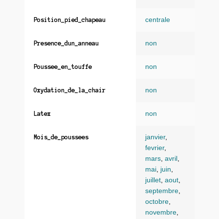
centrale
Position_pied_chapeau
non
Presence_dun_anneau
non
Poussee_en_touffe
non
Oxydation_de_la_chair
non
Latex
janvier
,
Mois_de_poussees
fevrier
,
mars
,
avril
,
mai
,
juin
,
juillet
,
aout
,
septembre
,
octobre
,
novembre
,