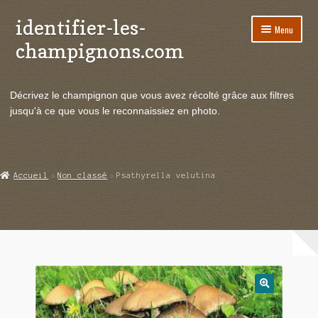
identifier-les-
Aller
Aller
Menu
à
au
champignons.com
la
contenu
navigation
Ouvrir
Espèces de champignons
le
Décrivez le champignon que vous avez récolté grâce aux filtres
menu
Ouvrir
Actualités
jusqu'à ce que vous le reconnaissiez en photo.
enfant
le
menu
Ouvrir
Poussées en temps réel
enfant
le
menu
Ouvrir
Echanges et contacts
Accueil
Non classé
Psathyrella velutina
enfant
le
menu
Ouvrir
Mycologie
enfant
le
menu
enfant