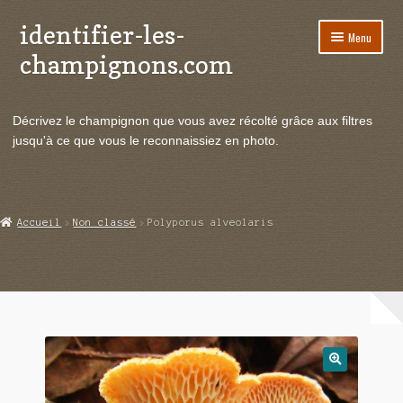
identifier-les-
Aller
Aller
Menu
à
au
champignons.com
la
contenu
navigation
Ouvrir
Espèces de champignons
le
Décrivez le champignon que vous avez récolté grâce aux filtres
menu
Ouvrir
Actualités
jusqu'à ce que vous le reconnaissiez en photo.
enfant
le
menu
Ouvrir
Poussées en temps réel
enfant
le
menu
Ouvrir
Echanges et contacts
Accueil
Non classé
Polyporus alveolaris
enfant
le
menu
Ouvrir
Mycologie
enfant
le
menu
enfant