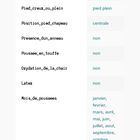
pied plein
Pied_creux_ou_plein
centrale
Position_pied_chapeau
non
Presence_dun_anneau
non
Poussee_en_touffe
non
Oxydation_de_la_chair
non
Latex
janvier
,
Mois_de_poussees
fevrier
,
mars
,
avril
,
mai
,
juin
,
juillet
,
aout
,
septembre
,
octobre
,