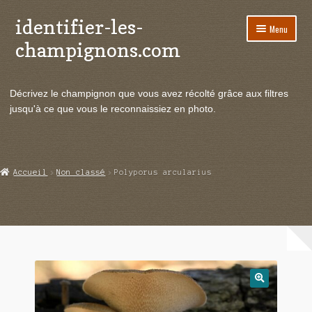
identifier-les-
Aller
Aller
Menu
à
au
champignons.com
la
contenu
navigation
Ouvrir
Espèces de champignons
le
Décrivez le champignon que vous avez récolté grâce aux filtres
menu
Ouvrir
Actualités
jusqu'à ce que vous le reconnaissiez en photo.
enfant
le
menu
Ouvrir
Poussées en temps réel
enfant
le
menu
Ouvrir
Echanges et contacts
Accueil
Non classé
Polyporus arcularius
enfant
le
menu
Ouvrir
Mycologie
enfant
le
menu
enfant