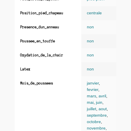
centrale
Position_pied_chapeau
non
Presence_dun_anneau
non
Poussee_en_touffe
non
Oxydation_de_la_chair
non
Latex
janvier
,
Mois_de_poussees
fevrier
,
mars
,
avril
,
mai
,
juin
,
juillet
,
aout
,
septembre
,
octobre
,
novembre
,