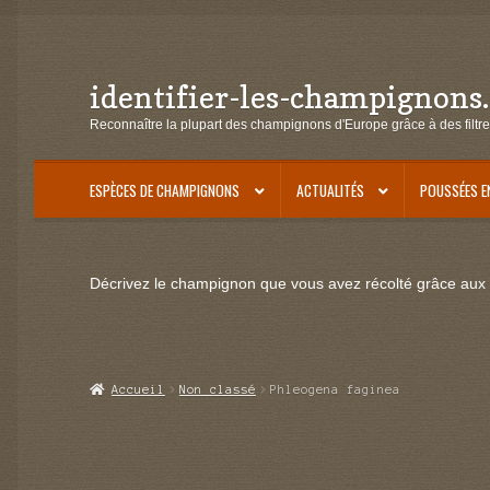
identifier-les-champignons
Aller
Aller
à
au
Reconnaître la plupart des champignons d'Europe grâce à des filtre
la
contenu
navigation
ESPÈCES DE CHAMPIGNONS
ACTUALITÉS
POUSSÉES E
Décrivez le champignon que vous avez récolté grâce aux f
Accueil
Non classé
Phleogena faginea