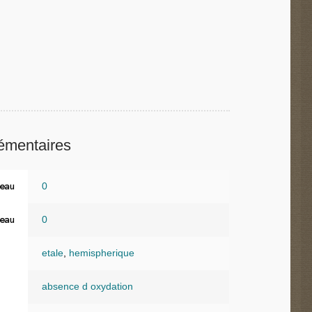
émentaires
0
eau
0
eau
etale
,
hemispherique
absence d oxydation