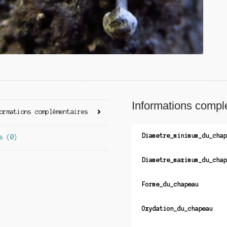
Informations compl
ormations complémentaires
Diametre_minimum_du_chap
s (0)
Diametre_maximum_du_chap
Forme_du_chapeau
Oxydation_du_chapeau