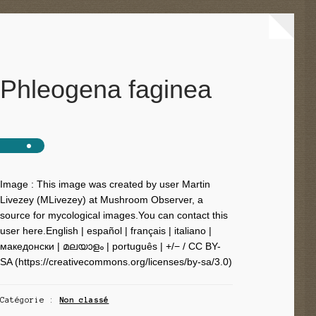
Phleogena faginea
Image : This image was created by user Martin
Livezey (MLivezey) at Mushroom Observer, a
source for mycological images.You can contact this
user here.English | español | français | italiano |
македонски | മലയാളം | português | +/− / CC BY-
SA (https://creativecommons.org/licenses/by-sa/3.0)
Catégorie :
Non classé