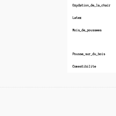
Oxydation_de_la_chair
Latex
Mois_de_poussees
Pousse_sur_du_bois
Comestibilite