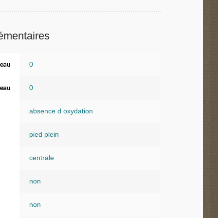
émentaires
0
eau
0
eau
absence d oxydation
pied plein
centrale
non
non