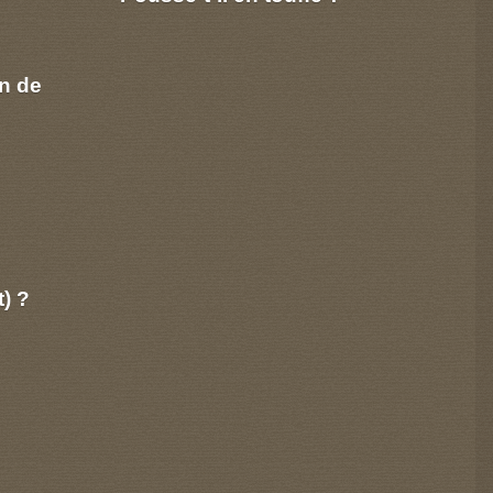
n de
t) ?