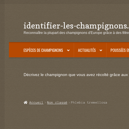
identifier-les-champignons
Aller
Aller
à
au
Reconnaître la plupart des champignons d'Europe grâce à des filtre
la
contenu
navigation
ESPÈCES DE CHAMPIGNONS
ACTUALITÉS
POUSSÉES E
Décrivez le champignon que vous avez récolté grâce aux f
Accueil
Non classé
Phlebia tremellosa