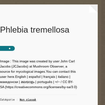
Phlebia tremellosa
Image : This image was created by user John Carl
Jacobs (JCJacobs) at Mushroom Observer, a
source for mycological images.You can contact this
user here.English | español | français | italiano |
македонски | മലയാളം | português | +/− / CC BY-
SA (https://creativecommons.org/licenses/by-sa/3.0)
Catégorie :
Non classé