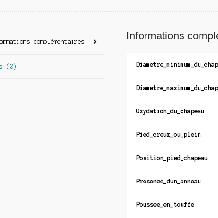
Informations compl
ormations complémentaires
Diametre_minimum_du_chap
s (0)
Diametre_maximum_du_chap
Oxydation_du_chapeau
Pied_creux_ou_plein
Position_pied_chapeau
Presence_dun_anneau
Poussee_en_touffe