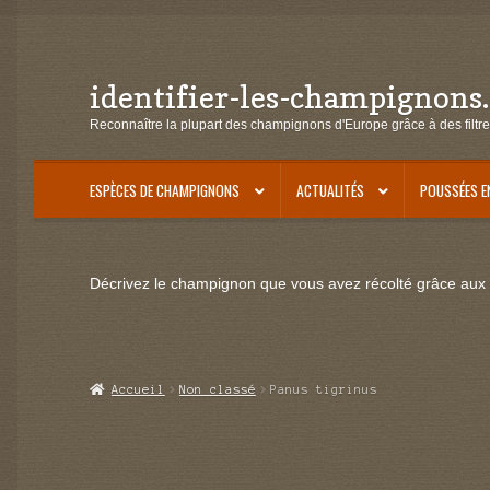
identifier-les-champignons
Aller
Aller
à
au
Reconnaître la plupart des champignons d'Europe grâce à des filtre
la
contenu
navigation
ESPÈCES DE CHAMPIGNONS
ACTUALITÉS
POUSSÉES E
Décrivez le champignon que vous avez récolté grâce aux f
Accueil
Non classé
Panus tigrinus