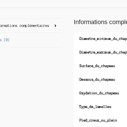
Informations compl
ormations complémentaires
Diametre_minimum_du_chap
s (0)
Diametre_maximum_du_chap
Surface_du_chapeau
Dessous_du_chapeau
Oxydation_du_chapeau
Type_de_lamelles
Pied_creux_ou_plein