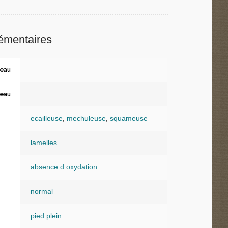
émentaires
eau
eau
ecailleuse
,
mechuleuse
,
squameuse
lamelles
absence d oxydation
normal
pied plein