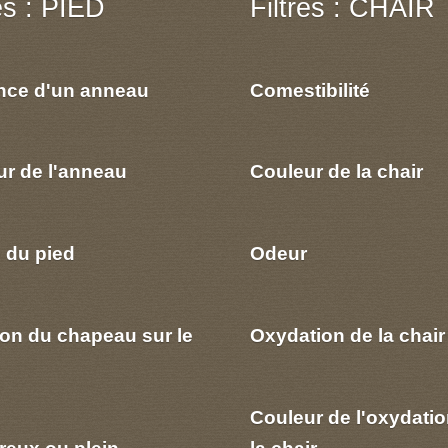
res : PIED
Filtres : CHAIR
nce d'un anneau
Comestibilité
ur de l'anneau
Couleur de la chair
 du pied
Odeur
ion du chapeau sur le
Oxydation de la chair
Couleur de l'oxydatio
reux ou plein
la chair