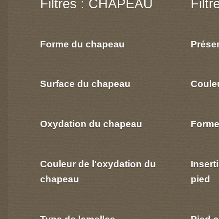
Filtres : CHAPEAU
Filt
Forme du chapeau
Prése
Surface du chapeau
Coule
Oxydation du chapeau
Forme
Couleur de l'oxydation du
Insert
chapeau
pied
Type de lamelles
Pied c