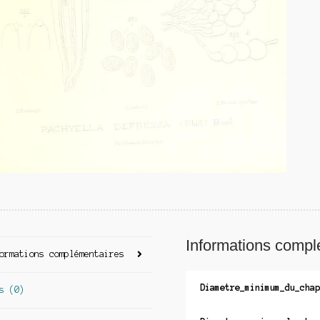
Informations compl
ormations complémentaires
Diametre_minimum_du_chap
s (0)