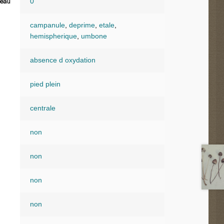
0
eau
campanule
,
deprime
,
etale
,
hemispherique
,
umbone
absence d oxydation
pied plein
centrale
non
non
non
non