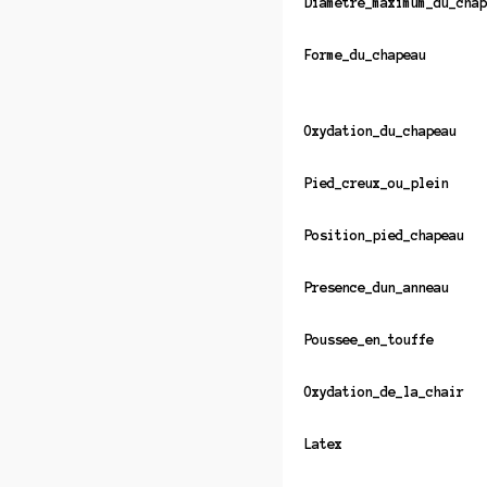
Diametre_maximum_du_chap
Forme_du_chapeau
Oxydation_du_chapeau
Pied_creux_ou_plein
Position_pied_chapeau
Presence_dun_anneau
Poussee_en_touffe
Oxydation_de_la_chair
Latex