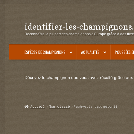
identifier-les-champignons
Aller
Aller
à
au
Reconnaître la plupart des champignons d'Europe grâce à des filtre
la
contenu
navigation
ESPÈCES DE CHAMPIGNONS
ACTUALITÉS
POUSSÉES E
Décrivez le champignon que vous avez récolté grâce aux f
Accueil
Non classé
Pachyella babingtonii