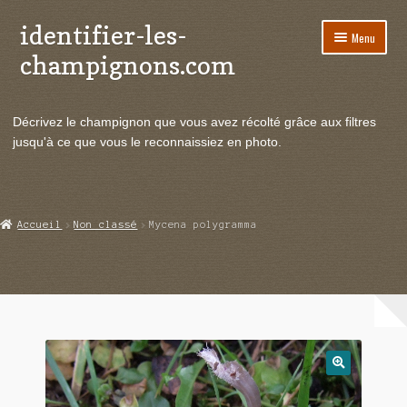
identifier-les-
Aller
Aller
Menu
à
au
champignons.com
la
contenu
navigation
Ouvrir
Espèces de champignons
le
Décrivez le champignon que vous avez récolté grâce aux filtres
menu
Ouvrir
Actualités
jusqu'à ce que vous le reconnaissiez en photo.
enfant
le
menu
Ouvrir
Poussées en temps réel
enfant
le
menu
Ouvrir
Echanges et contacts
Accueil
Non classé
Mycena polygramma
enfant
le
menu
Ouvrir
Mycologie
enfant
le
menu
enfant