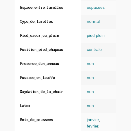
espacees
Espace_entre_lamelles
normal
Type_de_lamelles
pied plein
Pied_creux_ou_plein
centrale
Position_pied_chapeau
non
Presence_dun_anneau
non
Poussee_en_touffe
non
Oxydation_de_la_chair
non
Latex
janvier
,
Mois_de_poussees
fevrier
,