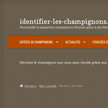
identifier-les-champignons
Aller
Aller
à
au
Reconnaître la plupart des champignons d'Europe grâce à des filtre
la
contenu
navigation
ESPÈCES DE CHAMPIGNONS
ACTUALITÉS
POUSSÉES E
Décrivez le champignon que vous avez récolté grâce aux f
Accueil
Non classé
Mycena galopus