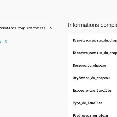
Informations compl
ormations complémentaires
Diametre_minimum_du_chap
s (0)
Diametre_maximum_du_chap
Dessous_du_chapeau
Oxydation_du_chapeau
Espace_entre_lamelles
Type_de_lamelles
Pied_creux_ou_plein