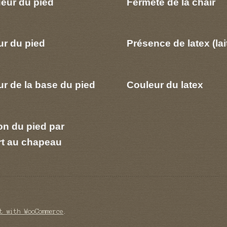
eur du pied
Fermeté de la chair
ur du pied
Présence de latex (lai
r de la base du pied
Couleur du latex
on du pied par
rt au chapeau
t with WooCommerce
.