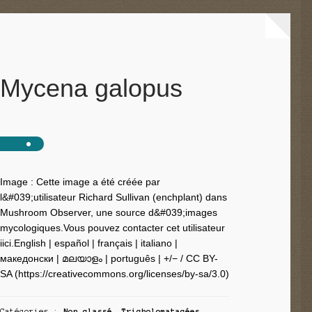
Mycena galopus
Image : Cette image a été créée par
l&#039;utilisateur Richard Sullivan (enchplant) dans
Mushroom Observer, une source d&#039;images
mycologiques.Vous pouvez contacter cet utilisateur
iici.English | español | français | italiano |
македонски | മലയാളം | português | +/− / CC BY-
SA (https://creativecommons.org/licenses/by-sa/3.0)
Catégories :
Non classé
,
Tricholomatacées