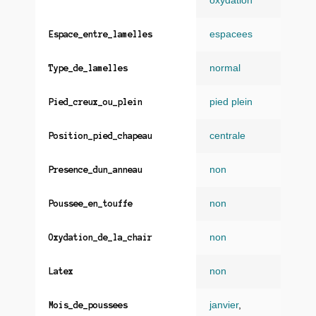
oxydation
espacees
Espace_entre_lamelles
normal
Type_de_lamelles
pied plein
Pied_creux_ou_plein
centrale
Position_pied_chapeau
non
Presence_dun_anneau
non
Poussee_en_touffe
non
Oxydation_de_la_chair
non
Latex
janvier
,
Mois_de_poussees