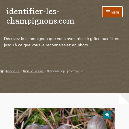
identifier-les-
Aller
Aller
Menu
à
au
champignons.com
la
contenu
navigation
Ouvrir
Espèces de champignons
le
Décrivez le champignon que vous avez récolté grâce aux filtres
menu
Ouvrir
Actualités
jusqu'à ce que vous le reconnaissiez en photo.
enfant
le
menu
Ouvrir
Poussées en temps réel
enfant
le
menu
Ouvrir
Echanges et contacts
Accueil
Non classé
Mycena epipterygia
enfant
le
menu
Ouvrir
Mycologie
enfant
le
menu
enfant