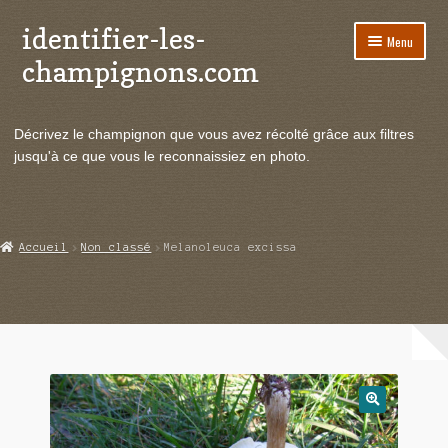
identifier-les-
Aller
Aller
Menu
à
au
champignons.com
la
contenu
navigation
Ouvrir
Espèces de champignons
le
Décrivez le champignon que vous avez récolté grâce aux filtres
menu
Ouvrir
Actualités
jusqu'à ce que vous le reconnaissiez en photo.
enfant
le
menu
Ouvrir
Poussées en temps réel
enfant
le
menu
Ouvrir
Echanges et contacts
Accueil
Non classé
Melanoleuca excissa
enfant
le
menu
Ouvrir
Mycologie
enfant
le
menu
enfant