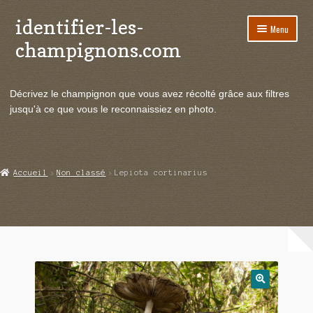
identifier-les-
Aller
Aller
Menu
à
au
champignons.com
la
contenu
navigation
Ouvrir
Espèces de champignons
le
Décrivez le champignon que vous avez récolté grâce aux filtres
menu
Ouvrir
Actualités
jusqu'à ce que vous le reconnaissiez en photo.
enfant
le
menu
Ouvrir
Poussées en temps réel
enfant
le
menu
Ouvrir
Echanges et contacts
Accueil
Non classé
Lepiota cortinarius
enfant
le
menu
Ouvrir
Mycologie
enfant
le
menu
enfant