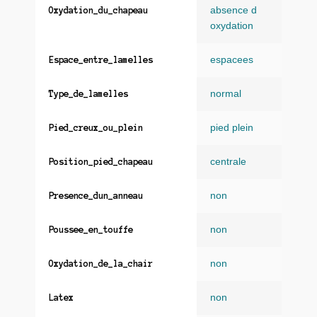
absence d
Oxydation_du_chapeau
oxydation
espacees
Espace_entre_lamelles
normal
Type_de_lamelles
pied plein
Pied_creux_ou_plein
centrale
Position_pied_chapeau
non
Presence_dun_anneau
non
Poussee_en_touffe
non
Oxydation_de_la_chair
non
Latex