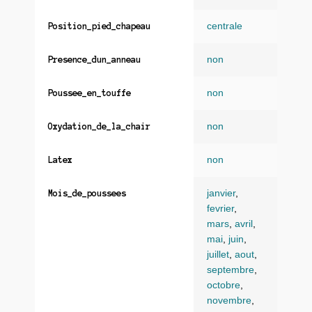
centrale
Position_pied_chapeau
non
Presence_dun_anneau
non
Poussee_en_touffe
non
Oxydation_de_la_chair
non
Latex
janvier
,
Mois_de_poussees
fevrier
,
mars
,
avril
,
mai
,
juin
,
juillet
,
aout
,
septembre
,
octobre
,
novembre
,