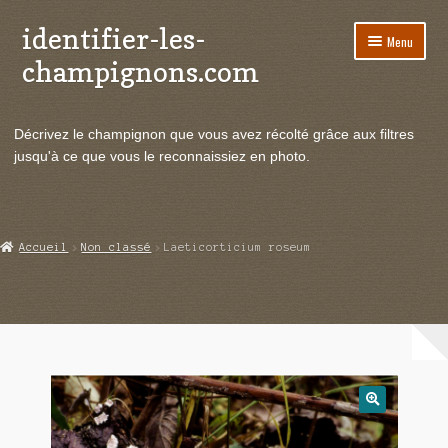
identifier-les-
Aller
Aller
Menu
à
au
champignons.com
la
contenu
navigation
Ouvrir
Espèces de champignons
le
Décrivez le champignon que vous avez récolté grâce aux filtres
menu
Ouvrir
Actualités
jusqu'à ce que vous le reconnaissiez en photo.
enfant
le
menu
Ouvrir
Poussées en temps réel
enfant
le
menu
Ouvrir
Echanges et contacts
Accueil
Non classé
Laeticorticium roseum
enfant
le
menu
Ouvrir
Mycologie
enfant
le
menu
enfant