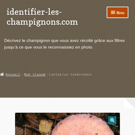
identifier-les-
Aller
Aller
Menu
à
au
champignons.com
la
contenu
navigation
Ouvrir
Espèces de champignons
le
Décrivez le champignon que vous avez récolté grâce aux filtres
menu
Ouvrir
Actualités
jusqu'à ce que vous le reconnaissiez en photo.
enfant
le
menu
Ouvrir
Poussées en temps réel
enfant
le
menu
Ouvrir
Echanges et contacts
Accueil
Non classé
Lactarius torminosus
enfant
le
menu
Ouvrir
Mycologie
enfant
le
menu
enfant