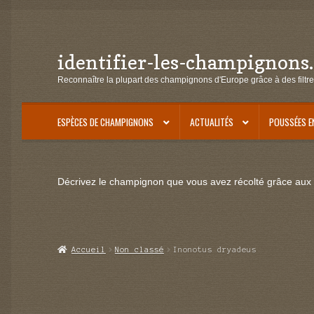
identifier-les-champignons
Aller
Aller
à
au
Reconnaître la plupart des champignons d'Europe grâce à des filtre
la
contenu
navigation
ESPÈCES DE CHAMPIGNONS
ACTUALITÉS
POUSSÉES E
Décrivez le champignon que vous avez récolté grâce aux f
Accueil
Non classé
Inonotus dryadeus