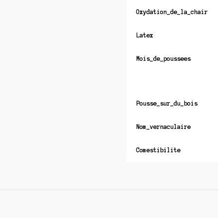
Oxydation_de_la_chair
Latex
Mois_de_poussees
Pousse_sur_du_bois
Nom_vernaculaire
Comestibilite