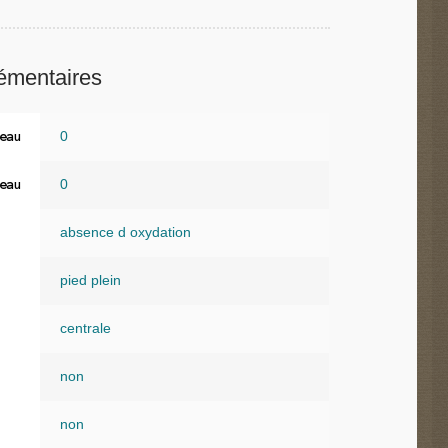
émentaires
0
eau
0
eau
absence d oxydation
pied plein
centrale
non
non