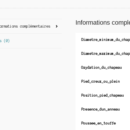
Informations compl
ormations complémentaires
Diametre_minimum_du_chap
s (0)
Diametre_maximum_du_chap
Oxydation_du_chapeau
Pied_creux_ou_plein
Position_pied_chapeau
Presence_dun_anneau
Poussee_en_touffe