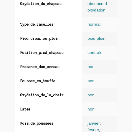
absence d
Oxydation_du_chapeau
oxydation
normal
Type_de_lamelles
pied plein
Pied_creux_ou_plein
centrale
Position_pied_chapeau
non
Presence_dun_anneau
non
Poussee_en_touffe
non
Oxydation_de_la_chair
non
Latex
janvier
,
Mois_de_poussees
fevrier
,