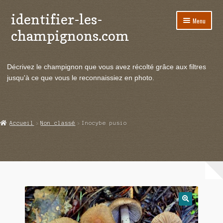
identifier-les-
Aller
Aller
Menu
à
au
champignons.com
la
contenu
navigation
Ouvrir
Espèces de champignons
le
Décrivez le champignon que vous avez récolté grâce aux filtres
menu
Ouvrir
Actualités
jusqu'à ce que vous le reconnaissiez en photo.
enfant
le
menu
Ouvrir
Poussées en temps réel
enfant
le
menu
Ouvrir
Echanges et contacts
Accueil
Non classé
Inocybe pusio
enfant
le
menu
Ouvrir
Mycologie
enfant
le
menu
enfant