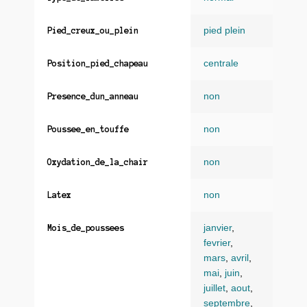
pied plein
Pied_creux_ou_plein
centrale
Position_pied_chapeau
non
Presence_dun_anneau
non
Poussee_en_touffe
non
Oxydation_de_la_chair
non
Latex
janvier
,
Mois_de_poussees
fevrier
,
mars
,
avril
,
mai
,
juin
,
juillet
,
aout
,
septembre
,