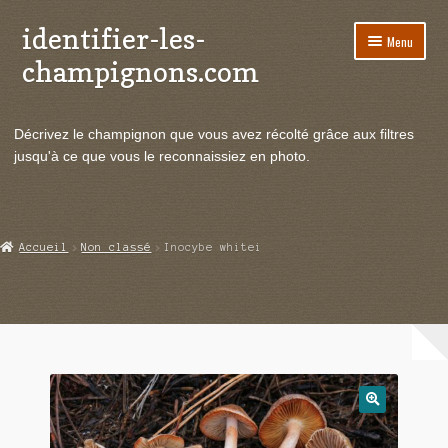
identifier-les-
Aller
Aller
Menu
à
au
champignons.com
la
contenu
navigation
Ouvrir
Espèces de champignons
le
Décrivez le champignon que vous avez récolté grâce aux filtres
menu
Ouvrir
Actualités
jusqu'à ce que vous le reconnaissiez en photo.
enfant
le
menu
Ouvrir
Poussées en temps réel
enfant
le
menu
Ouvrir
Echanges et contacts
Accueil
Non classé
Inocybe whitei
enfant
le
menu
Ouvrir
Mycologie
enfant
le
menu
enfant