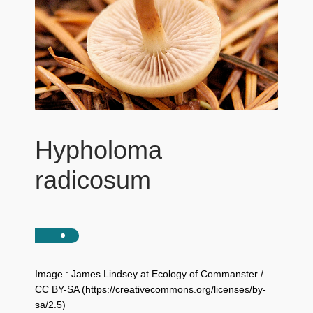
Hypholoma
radicosum
Image : James Lindsey at Ecology of Commanster /
CC BY-SA (https://creativecommons.org/licenses/by-
sa/2.5)