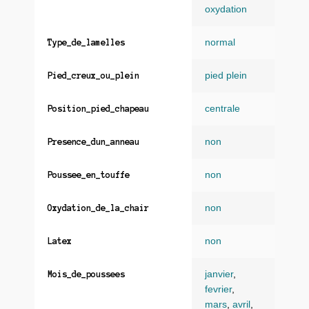
oxydation
normal
Type_de_lamelles
pied plein
Pied_creux_ou_plein
centrale
Position_pied_chapeau
non
Presence_dun_anneau
non
Poussee_en_touffe
non
Oxydation_de_la_chair
non
Latex
janvier
,
Mois_de_poussees
fevrier
,
mars
,
avril
,