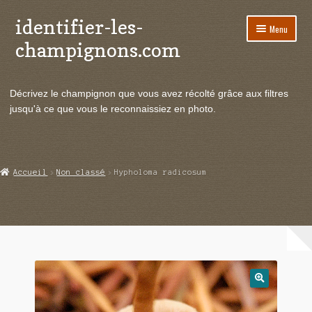
identifier-les-
Aller
Aller
Menu
à
au
champignons.com
la
contenu
navigation
Ouvrir
Espèces de champignons
le
Décrivez le champignon que vous avez récolté grâce aux filtres
menu
Ouvrir
Actualités
jusqu'à ce que vous le reconnaissiez en photo.
enfant
le
menu
Ouvrir
Poussées en temps réel
enfant
le
menu
Ouvrir
Echanges et contacts
Accueil
Non classé
Hypholoma radicosum
enfant
le
menu
Ouvrir
Mycologie
enfant
le
menu
enfant