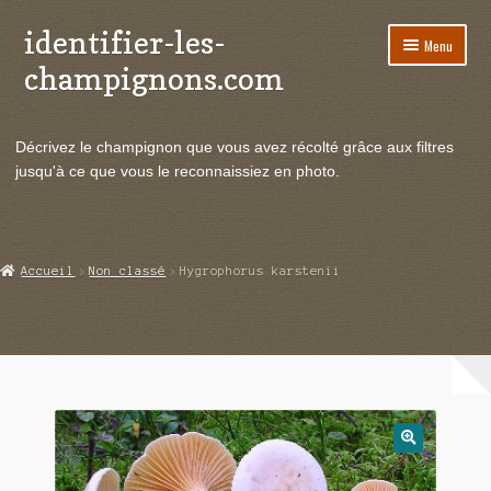
identifier-les-
Aller
Aller
Menu
à
au
champignons.com
la
contenu
navigation
Ouvrir
Espèces de champignons
le
Décrivez le champignon que vous avez récolté grâce aux filtres
menu
Ouvrir
Actualités
jusqu'à ce que vous le reconnaissiez en photo.
enfant
le
menu
Ouvrir
Poussées en temps réel
enfant
le
menu
Ouvrir
Echanges et contacts
Accueil
Non classé
Hygrophorus karstenii
enfant
le
menu
Ouvrir
Mycologie
enfant
le
menu
enfant