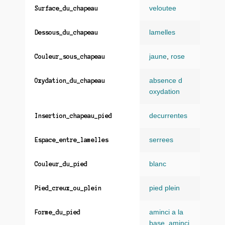
veloutee
Surface_du_chapeau
lamelles
Dessous_du_chapeau
jaune
,
rose
Couleur_sous_chapeau
absence d
Oxydation_du_chapeau
oxydation
decurrentes
Insertion_chapeau_pied
serrees
Espace_entre_lamelles
blanc
Couleur_du_pied
pied plein
Pied_creux_ou_plein
aminci a la
Forme_du_pied
base
,
aminci