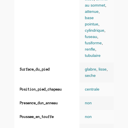
au sommet
,
attenue
,
base
pointue
,
cylindrique
,
fuseau
,
fusiforme
,
renfle
,
tubulaire
glabre
,
lisse
,
Surface_du_pied
seche
centrale
Position_pied_chapeau
non
Presence_dun_anneau
non
Poussee_en_touffe