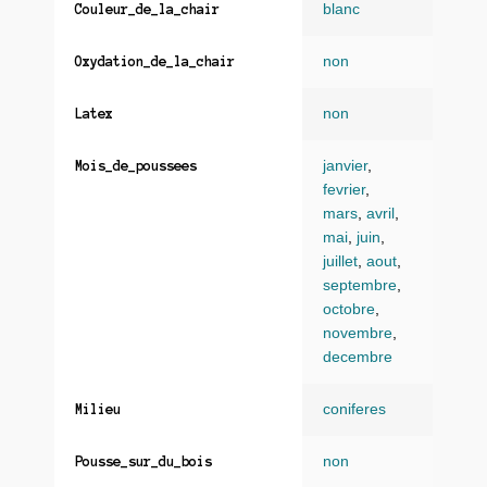
blanc
Couleur_de_la_chair
non
Oxydation_de_la_chair
non
Latex
janvier
,
Mois_de_poussees
fevrier
,
mars
,
avril
,
mai
,
juin
,
juillet
,
aout
,
septembre
,
octobre
,
novembre
,
decembre
coniferes
Milieu
non
Pousse_sur_du_bois