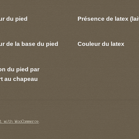
ur du pied
Présence de latex (lai
r de la base du pied
Couleur du latex
on du pied par
rt au chapeau
t with WooCommerce
.