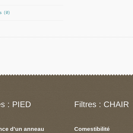
s (0)
res : PIED
Filtres : CHAIR
nce d'un anneau
Comestibilité