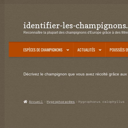
identifier-les-champignons
Aller
Aller
à
au
Reconnaître la plupart des champignons d'Europe grâce à des filtre
la
contenu
navigation
ESPÈCES DE CHAMPIGNONS
ACTUALITÉS
POUSSÉES E
Décrivez le champignon que vous avez récolté grâce aux f
Accueil
Hygrophoracées
Hygrophorus calophyllus