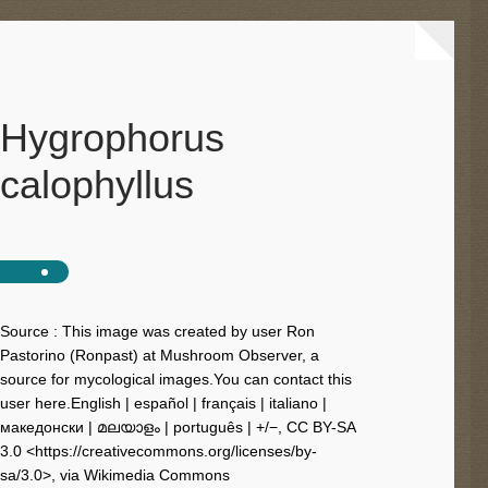
Hygrophorus
calophyllus
Source : This image was created by user Ron
Pastorino (Ronpast) at Mushroom Observer, a
source for mycological images.You can contact this
user here.English | español | français | italiano |
македонски | മലയാളം | português | +/−, CC BY-SA
3.0 <https://creativecommons.org/licenses/by-
sa/3.0>, via Wikimedia Commons