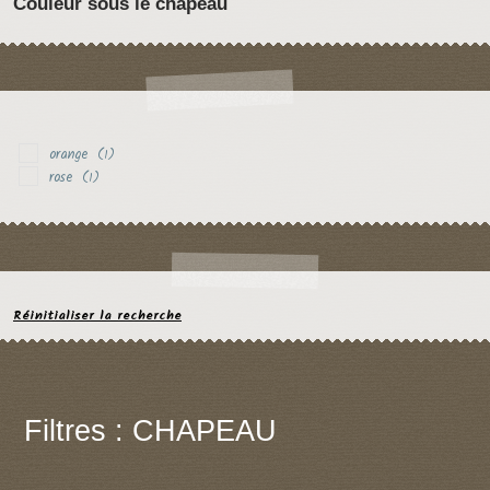
Couleur sous le chapeau
orange
(1)
rose
(1)
Réinitialiser la recherche
Filtres : CHAPEAU