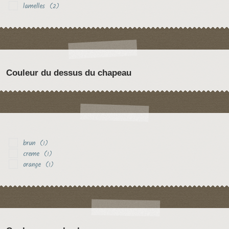
lamelles
(2)
Couleur du dessus du chapeau
brun
(1)
creme
(1)
orange
(1)