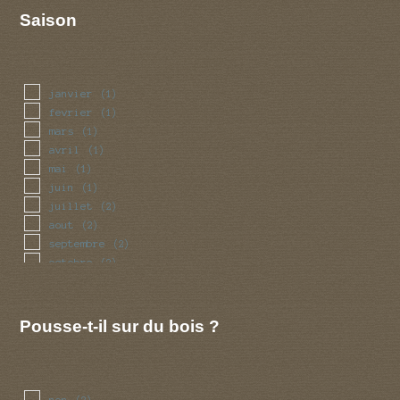
Saison
janvier
(1)
fevrier
(1)
mars
(1)
avril
(1)
mai
(1)
juin
(1)
juillet
(2)
aout
(2)
septembre
(2)
octobre
(2)
novembre
(1)
decembre
(1)
Pousse-t-il sur du bois ?
non
(2)