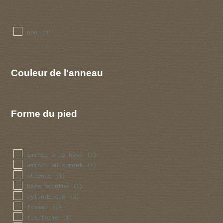
non
(2)
Couleur de l'anneau
Forme du pied
aminci a la base
(1)
aminci au sommet
(1)
attenue
(1)
base pointue
(1)
cylindrique
(2)
fuseau
(1)
fusiforme
(1)