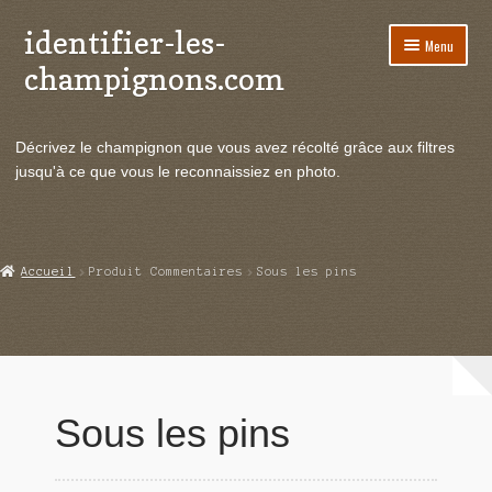
identifier-les-
Aller
Aller
Menu
à
au
champignons.com
la
contenu
navigation
Ouvrir
Espèces de champignons
le
Décrivez le champignon que vous avez récolté grâce aux filtres
menu
Ouvrir
Actualités
jusqu'à ce que vous le reconnaissiez en photo.
enfant
le
menu
Ouvrir
Poussées en temps réel
enfant
le
menu
Ouvrir
Echanges et contacts
Accueil
Produit Commentaires
Sous les pins
enfant
le
menu
Ouvrir
Mycologie
enfant
le
menu
enfant
Sous les pins