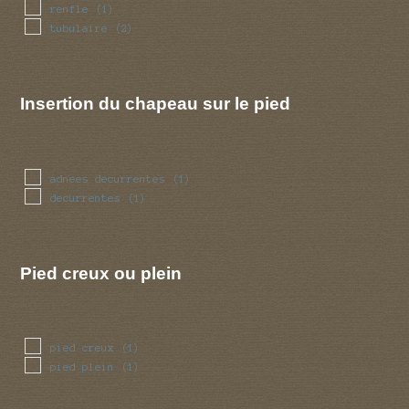
renfle
(1)
tubulaire
(2)
Insertion du chapeau sur le pied
adnees decurrentes
(1)
decurrentes
(1)
Pied creux ou plein
pied creux
(1)
pied plein
(1)