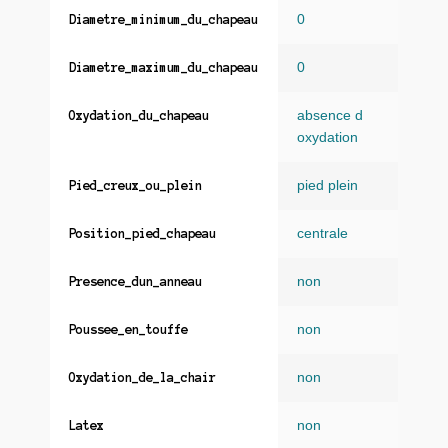
0
Diametre_minimum_du_chapeau
0
Diametre_maximum_du_chapeau
absence d
Oxydation_du_chapeau
oxydation
pied plein
Pied_creux_ou_plein
centrale
Position_pied_chapeau
non
Presence_dun_anneau
non
Poussee_en_touffe
non
Oxydation_de_la_chair
non
Latex