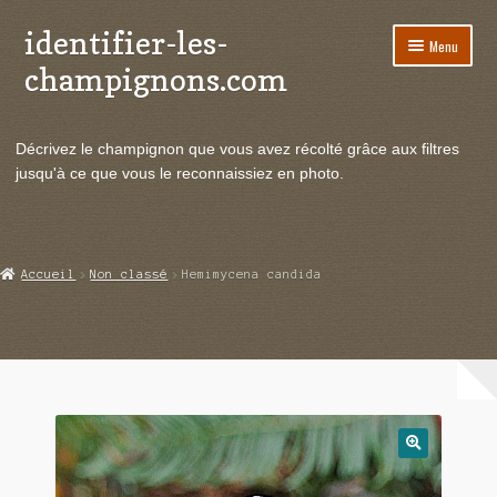
identifier-les-
Aller
Aller
Menu
à
au
champignons.com
la
contenu
navigation
Ouvrir
Espèces de champignons
le
Décrivez le champignon que vous avez récolté grâce aux filtres
menu
Ouvrir
Actualités
jusqu'à ce que vous le reconnaissiez en photo.
enfant
le
menu
Ouvrir
Poussées en temps réel
enfant
le
menu
Ouvrir
Echanges et contacts
Accueil
Non classé
Hemimycena candida
enfant
le
menu
Ouvrir
Mycologie
enfant
le
menu
enfant