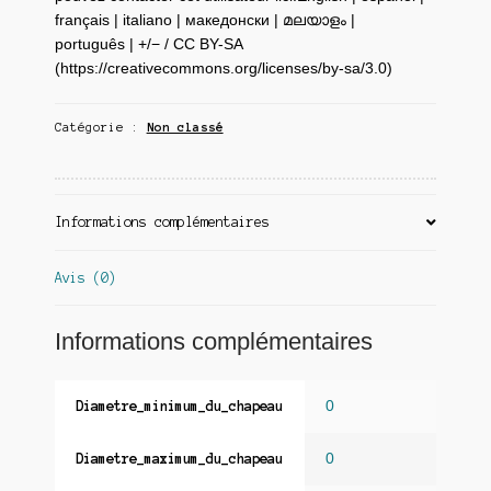
français | italiano | македонски | മലയാളം |
português | +/− / CC BY-SA
(https://creativecommons.org/licenses/by-sa/3.0)
Catégorie :
Non classé
Informations complémentaires
Avis (0)
Informations complémentaires
0
Diametre_minimum_du_chapeau
0
Diametre_maximum_du_chapeau