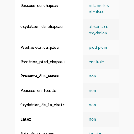
ni lamelles
Dessous_du_chapeau
ni tubes
absence d
Oxydation_du_chapeau
oxydation
pied plein
Pied_creux_ou_plein
centrale
Position_pied_chapeau
non
Presence_dun_anneau
non
Poussee_en_touffe
non
Oxydation_de_la_chair
non
Latex
janvier
,
Mois_de_poussees