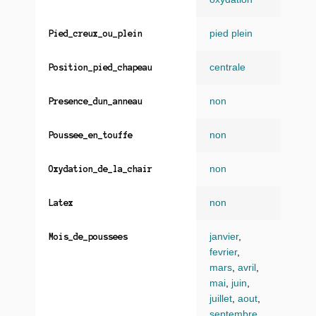
pied plein
Pied_creux_ou_plein
centrale
Position_pied_chapeau
non
Presence_dun_anneau
non
Poussee_en_touffe
non
Oxydation_de_la_chair
non
Latex
janvier
,
Mois_de_poussees
fevrier
,
mars
,
avril
,
mai
,
juin
,
juillet
,
aout
,
septembre
,