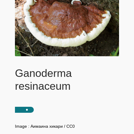
Ganoderma
resinaceum
Image : Аимаина хикари / CC0