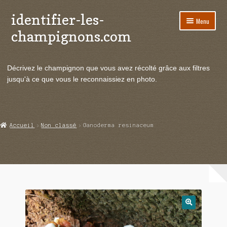
identifier-les-
Aller
Aller
Menu
à
au
champignons.com
la
contenu
navigation
Ouvrir
Espèces de champignons
le
Décrivez le champignon que vous avez récolté grâce aux filtres
menu
Ouvrir
Actualités
jusqu'à ce que vous le reconnaissiez en photo.
enfant
le
menu
Ouvrir
Poussées en temps réel
enfant
le
menu
Ouvrir
Echanges et contacts
Accueil
Non classé
Ganoderma resinaceum
enfant
le
menu
Ouvrir
Mycologie
enfant
le
menu
enfant